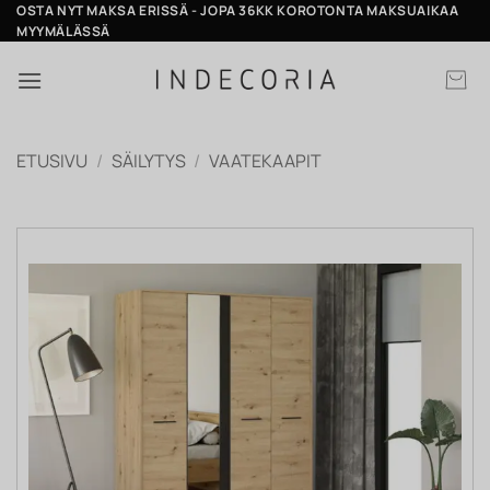
Skip
OSTA NYT MAKSA ERISSÄ - JOPA 36KK KOROTONTA MAKSUAIKAA
MYYMÄLÄSSÄ
to
content
ETUSIVU
/
SÄILYTYS
/
VAATEKAAPIT