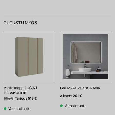
TUTUSTU MYÖS
Vaatekaappi LUCIA 1
Peili MAYA-valaistuksella
vihreä/tammi
Alkaen:
201
€
Alkuperäinen
Nykyinen
664
€
518
€
hinta
hinta
oli:
on:
Varastotuote
664 €.
518 €.
Varastotuote