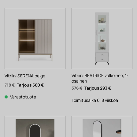
Vitriini BEATRICE valkoinen, 1-
Vitriini SERENA beige
osainen
Alkuperäinen
Nykyinen
718
€
560
€
Alkuperäinen
Nykyinen
376
€
293
€
hinta
hinta
hinta
hinta
oli:
on:
oli:
on:
718 €.
560 €.
Varastotuote
376 €.
293 €.
Toimitusaika 6-8 viikkoa