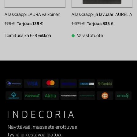
Allaskaappi LAURA valkoinen
Allaskaappi ja lavuaari AURELIA
Alkuperäinen
Nykyinen
Alkuperäinen
Nykyinen
178
€
139
€
1 071
€
835
€
hinta
hinta
hinta
hinta
oli:
on:
oli:
on:
178 €.
139 €.
1
835 €.
Toimitusaika 6-8 viikkoa
Varastotuote
071 €.
Näyttävää, massasta erottuvaa
tyyliä ja kestävää laatua.