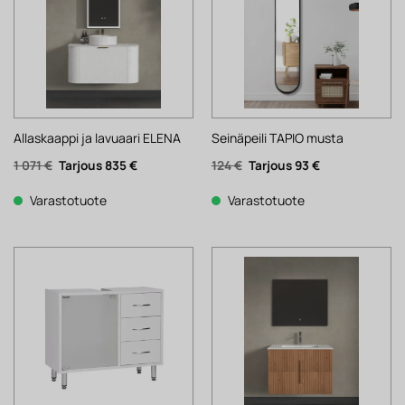
Allaskaappi ja lavuaari ELENA
Seinäpeili TAPIO musta
Alkuperäinen
Nykyinen
Alkuperäinen
Nykyinen
1 071
€
835
€
124
€
93
€
hinta
hinta
hinta
hinta
oli:
on:
oli:
on:
1
835 €.
124 €.
93 €.
Varastotuote
Varastotuote
071 €.