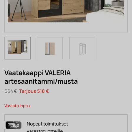
Vaatekaappi VALERIA
artesaanitammi/musta
Alkuperäinen
Nykyinen
664
€
518
€
hinta
hinta
oli:
on:
664 €.
518 €.
Varasto loppu
Nopeat toimitukset
varastotuotteille