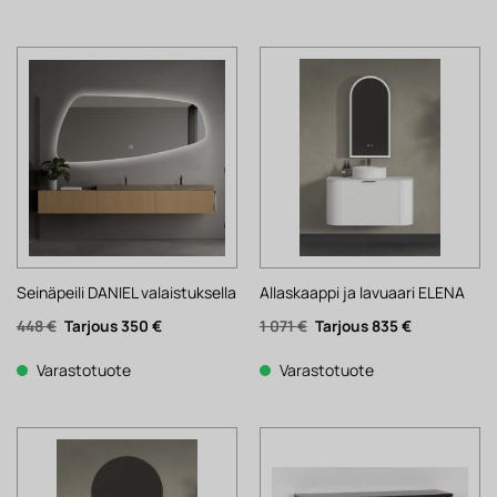
924 €.
501 €.
Seinäpeili DANIEL valaistuksella
Allaskaappi ja lavuaari ELENA
Alkuperäinen
Nykyinen
Alkuperäinen
Nykyinen
448
€
350
€
1 071
€
835
€
hinta
hinta
hinta
hinta
oli:
on:
oli:
on:
448 €.
350 €.
1
835 €.
Varastotuote
Varastotuote
071 €.