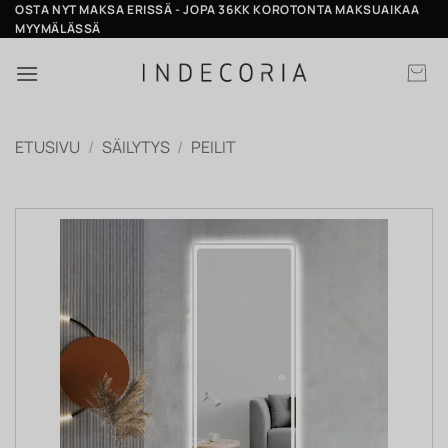
Skip
OSTA NYT MAKSA ERISSÄ - JOPA 36KK KOROTONTA MAKSUAIKAA
MYYMÄLÄSSÄ
to
content
ETUSIVU
/
SÄILYTYS
/
PEILIT