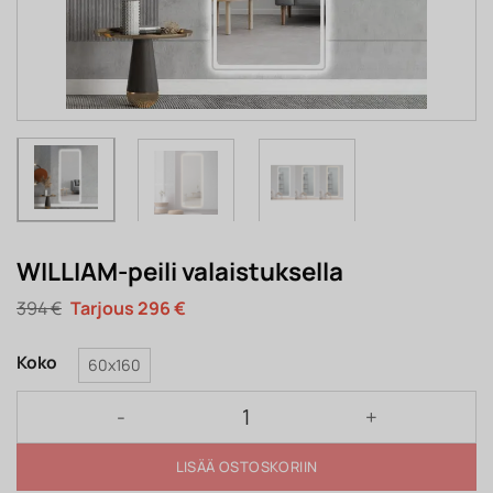
WILLIAM-peili valaistuksella
Alkuperäinen
Nykyinen
394
€
296
€
hinta
hinta
oli:
on:
394 €.
296 €.
Koko
60x160
WILLIAM-peili valaistuksella määrä
LISÄÄ OSTOSKORIIN