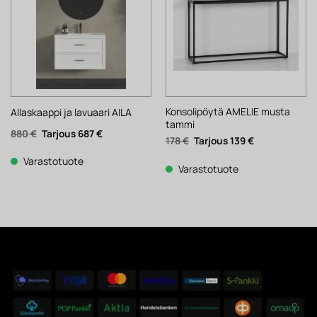
Konsolipöytä AMELIE musta
Allaskaappi ja lavuaari AILA
tammi
Alkuperäinen
Nykyinen
880
€
687
€
Alkuperäinen
Nykyinen
178
€
139
€
hinta
hinta
hinta
hinta
oli:
on:
oli:
on:
880 €.
687 €.
Varastotuote
178 €.
139 €.
Varastotuote