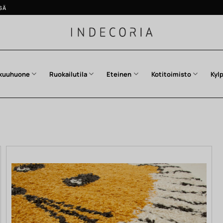
SÄ
kuuhuone
Ruokailutila
Eteinen
Kotitoimisto
Kyl