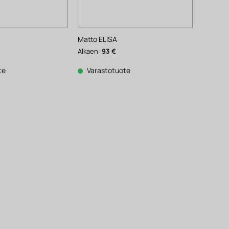
Matto ELISA
Alkaen:
93
€
te
Varastotuote