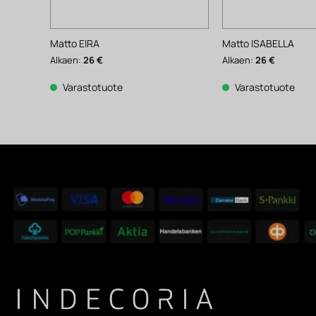
Matto EIRA
Matto ISABELLA
Alkaen:
26
€
Alkaen:
26
€
Varastotuote
Varastotuote