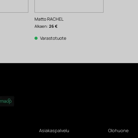
Matto RACHEL
Alkaen:
26
€
Varastotuote
Asiakaspalvelu
Olohuone