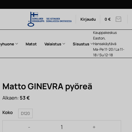
Kirjaudu
0
€
Kauppakeskus
Easton,
pyhuone
Matot
Valaistus
Sisustus
Hansakäytävä
Ma-Pe 11-20 / La 11-
18 / Su 12-18
Matto GINEVRA pyöreä
Alkaen:
53
€
Koko
D120
Matto GINEVRA pyöreä määrä