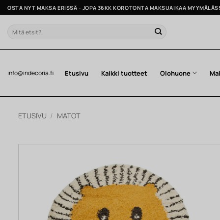
Skip
OSTA NYT MAKSA ERISSÄ - JOPA 36KK KOROTONTA MAKSUAIKAA MYYMÄLÄS
to
content
Etsi:
Etusivu
Kaikki tuotteet
Olohuone
Ma
info@indecoria.fi
ETUSIVU
/
MATOT